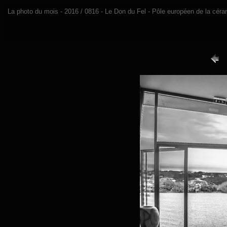
La photo du mois - 2016 / 0816 - Le Don du Fel - Pôle européen de la céra