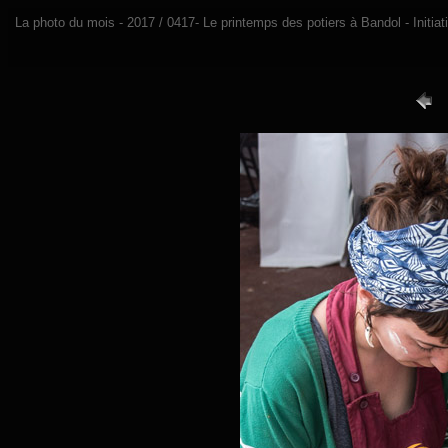
La photo du mois - 2017 / 0417- Le printemps des potiers à Bandol - Initiat