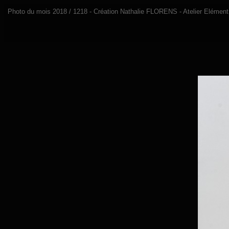
Photo du mois 2018 / 1218 - Création Nathalie FLORENS - Atelier Elément