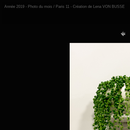
Année 2019 - Photo du mois / Paris 11 - Création de Lena VON BUSSE