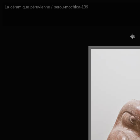
La céramique péruvienne / perou-mochica-139