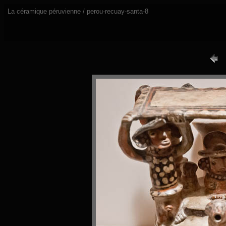
La céramique péruvienne / perou-recuay-santa-8