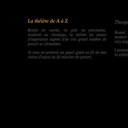
La théière de A à Z
Theapo
Ronde ou carrée, en grès ou porcelaine,
Round o
moderne ou classique, la théière est source
modern o
d'inspiration auprès d'un très grand nombre de
very lar
potiers et céramistes.
I presen
Je vous en présente un panel glané au fil de mes
to exhib
visites d'expos ou de marchés de potiers.