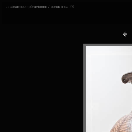
La céramique péruvienne / perou-inca-28